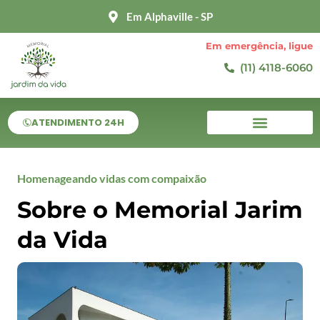
Ir
Em Alphaville - SP
para
o
Em emergência, ligue
conteúdo
(11) 4118-6060
ATENDIMENTO 24H
Homenageando vidas com compaixão
Sobre o Memorial Jarim
da Vida