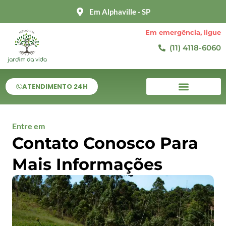
Ir
Em Alphaville - SP
para
o
Em emergência, ligue
conteúdo
(11) 4118-6060
ATENDIMENTO 24H
Entre em
Contato Conosco Para
Mais Informações