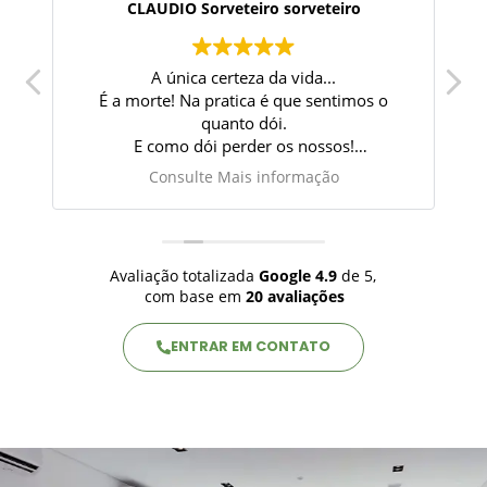
CLAUDIO Sorveteiro sorveteiro
A única certeza da vida...
l.
É a morte! Na pratica é que sentimos o
quanto dói.
E como dói perder os nossos!
e,
Quero agradecer toda equipe pelo
Consulte Mais informação
comprometimento e dedicação do inicio ao
fim. quer honrar seu ente querido com todo
o
amor e respeito. sem sombra de dúvidas.
Memorial Jardim da vida. a vcs meu muito
Avaliação totalizada
Google
4.9
de 5,
obrigado.
com base em
20 avaliações
za
ENTRAR EM CONTATO