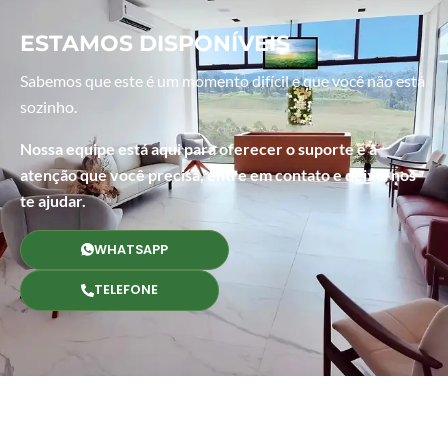
ESTAMOS DISPONÍVEIS
Sabemos que este é um momento difícil e que você não está
sozinho.
Nossa equipe está aqui para oferecer o suporte e a
atenção que você precisa, entre em contato e deixe-nos
te ajudar.
WHATSAPP
TELEFONE