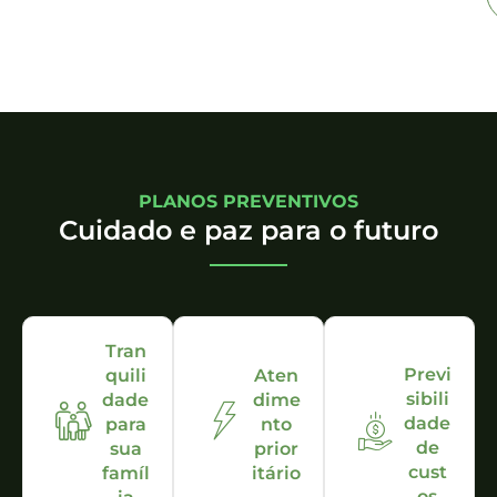
PLANOS PREVENTIVOS
Cuidado e paz para o futuro
Tran
Previ
quili
Aten
sibili
dade
dime
dade
para
nto
de
sua
prior
cust
famíl
itário
os